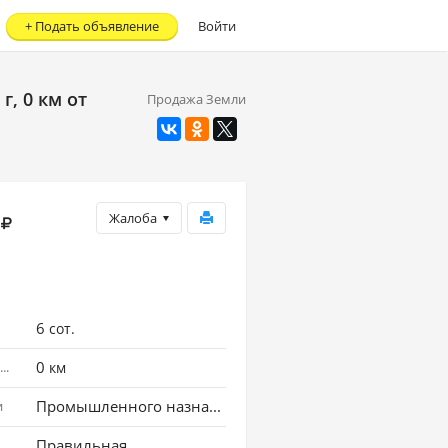
+
Подать объявление
Войти
, 0 км от
Продажа Земли
Жалоба
6
сот.
0
Расстояние до города
км
Промышленного назначения
и
Правильная