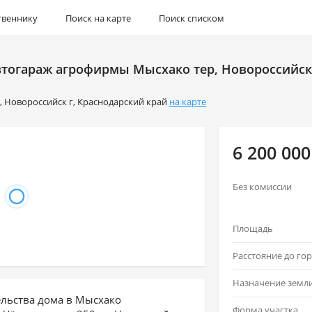
твеннику
Поиск на карте
Поиск списком
втогараж агрофирмы Мысхако тер, Новороссийск г
р
,
Новороссийск г
,
Краснодарский край
на карте
6 200 000
Без комиссии
Площадь
Назначение земл
ельства дома в Мысхако
Форма участка