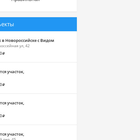
ъекты
к в Новороссийске с Видом
ссейная ул, 42
0
ся участок,
0
ся участок,
0
ся участок,
й пер, 45