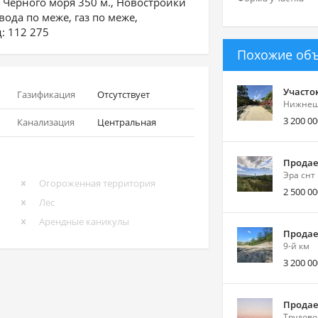
 Чёрного моря 350 м., Новостройки
ода по меже, газ по меже,
: 112 275
Похожие об
Участо
Газификация
Отсутствует
Нижнешо
3 200 00
Канализация
Центральная
Продает
Эра снт
Огороженная территория
2 500 00
Лес
Арендные каникулы
Продает
9-й км
3 200 00
Продает
Трудово