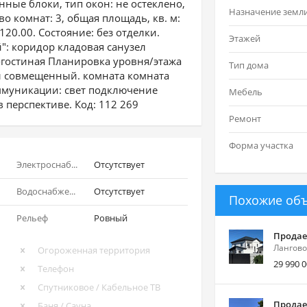
нные блоки, тип окон: не остеклено,
Назначение земл
о комнат: 3, общая площадь, кв. м:
120.00. Состояние: без отделки.
Этажей
": коридор кладовая санузел
гостиная Планировка уровня/этажа
Тип дома
ел совмещенный. комната комната
ммуникации: свет подключение
Мебель
в перспективе. Код: 112 269
Ремонт
Форма участка
Электроснабжение
Отсутствует
Водоснабжение
Отсутствует
Похожие об
Рельеф
Ровный
Продае
Лангово
Огороженная территория
29 990 
Телефон
Спутниковое / Кабельное ТВ
Продае
Баня / Сауна