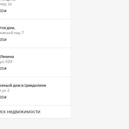
пер, 2а
000
тся дом,
зовский пер, 7
900
 Ленина
ул, 62И
000
ажный дом в Цемдолине
 ул, 2
000
ск недвижимости