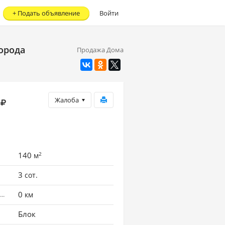
+
Подать объявление
Войти
города
Продажа Дома
Жалоба
2
140
м
3
сот.
0
Расстояние до города
км
Блок