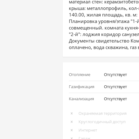
материал стен: керамзитобето
крыша: металлопрофиль, кол-в
140.00, жилая площадь, кв. м: 
Планировка уровня/этажа "1-й
совмещенный. комната кухня-
"2-й": лоджия коридор сануз
Документы свидетельство Ко
оплачено, вода скважина, газ 
Отопление
Отсутствует
Газификация
Отсутствует
Канализация
Отсутствует
Охраняемая территория
Круглогодичный доступ
Интернет
Гараж