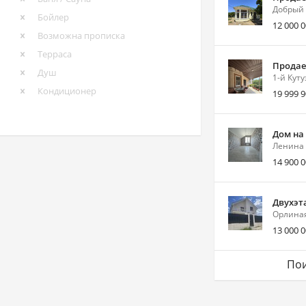
Добрый 
Бойлер
12 000 
Возможна прописка
Терраса
Продае
Душ
1-й Куту
Кондиционер
19 999 
Дом на
Ленина 
14 900 
Двухэт
Орлиная
13 000 
Пои