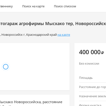
твеннику
Поиск на карте
Поиск списком
втогараж агрофирмы Мысхако тер, Новороссийск г
р
,
Новороссийск г
,
Краснодарский край
на карте
400 000
Без комиссии
Площадь
Назначение земл
Мысхако Новороссийска, расстояние
Форма участка