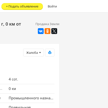
+
Подать объявление
Войти
, 0 км от
Продажа Земли
Жалоба
4
сот.
0
Расстояние до города
км
Промышленного назначения
и
Правильная