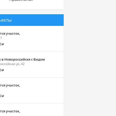
ъекты
ся участок,
27
0
к в Новороссийске с Видом
ссейная ул, 42
0
ся участок,
0
ся участок,