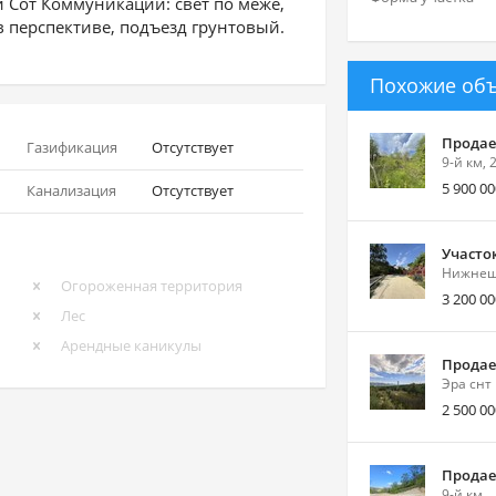
й Сот Коммуникации: свет по меже,
в перспективе, подъезд грунтовый.
Похожие об
Продает
Газификация
Отсутствует
9-й км, 
5 900 00
Канализация
Отсутствует
Участо
Нижнешо
Огороженная территория
3 200 00
Лес
Арендные каникулы
Продает
Эра снт
2 500 00
Продает
9-й км