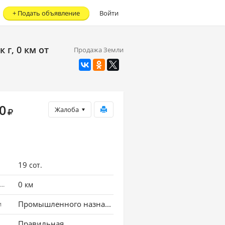
+
Подать объявление
Войти
г, 0 км от
Продажа Земли
0
Жалоба
19
сот.
0
Расстояние до города
км
Промышленного назначения
и
Правильная