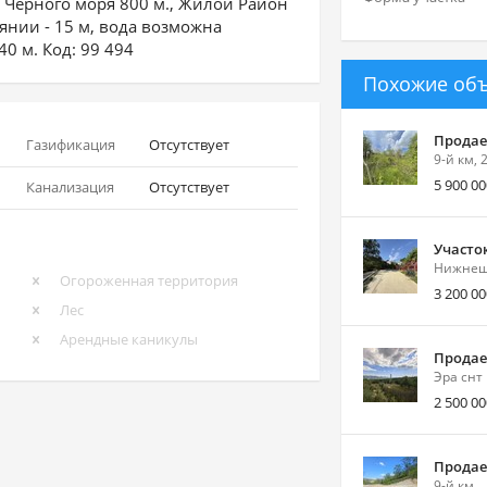
 Чёрного моря 800 м., Жилой Район
янии - 15 м, вода возможна
40 м. Код: 99 494
Похожие об
Продает
Газификация
Отсутствует
9-й км, 
5 900 00
Канализация
Отсутствует
Участо
Нижнешо
Огороженная территория
3 200 00
Лес
Арендные каникулы
Продает
Эра снт
2 500 00
Продает
9-й км