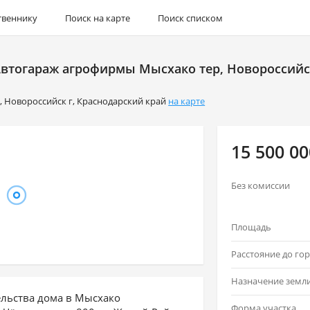
твеннику
Поиск на карте
Поиск списком
Автогараж агрофирмы Мысхако тер, Новороссийск 
р
,
Новороссийск г
,
Краснодарский край
на карте
15 500 00
Без комиссии
Площадь
Назначение земл
ельства дома в Мысхако
Форма участка