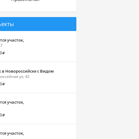
ъекты
ся участок,
27
0
к в Новороссийске с Видом
ссейная ул, 42
0
ся участок,
0
ся участок,