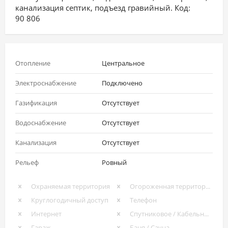
канализация септик, подъезд гравийный. Код:
90 806
Отопление
Центральное
Электроснабжение
Подключено
Газификация
Отсутствует
Водоснабжение
Отсутствует
Канализация
Отсутствует
Рельеф
Ровный
Охраняемая территория
Огороженная территория
Круглогодичный доступ
Телефон
Интернет
Спутниковое / Кабельное ТВ
Гараж
Баня / Сауна