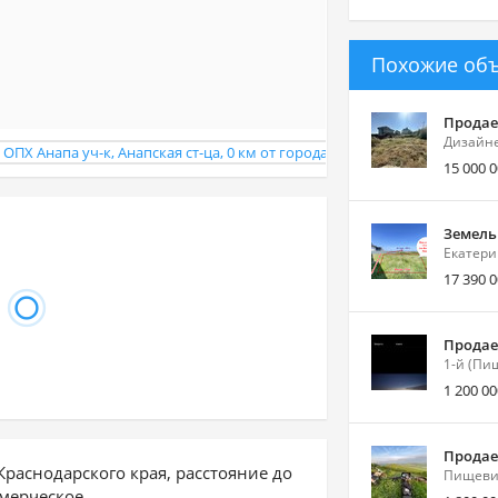
Похожие об
Продает
Дизайне
15 000 
Земель
Екатери
17 390 
Продает
1-й (Пи
1 200 00
Продает
Краснодарского края, расстояние до
Пищевик
ммерческое