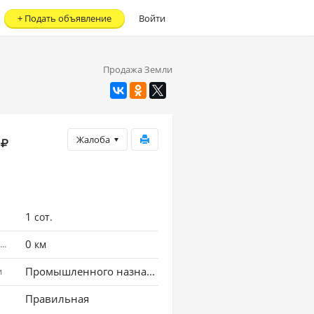
+
Подать объявление
Войти
Продажа Земли
Жалоба
1
сот.
0
Расстояние до города
км
Промышленного назначения
и
Правильная