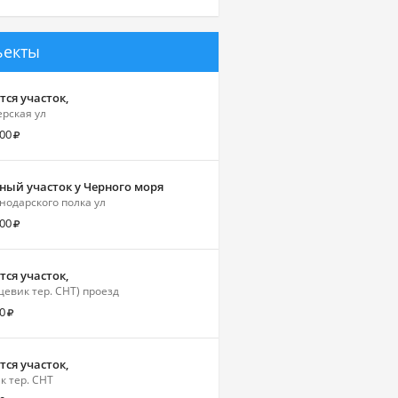
ъекты
ся участок,
рская ул
000
ный участок у Черного моря
нодарского полка ул
000
ся участок,
щевик тер. СНТ) проезд
0
ся участок,
 тер. СНТ