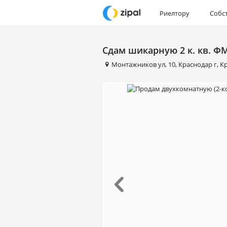
Риелтору
Собс
Сдам шикарную 2 к. кв. ФМ
Монтажников ул
,
10
,
Краснодар г
,
К