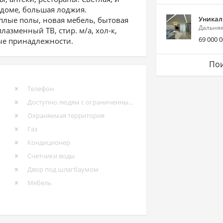
 доме, большая лоджия.
Уникаль
плые полы, новая мебель, бытовая
Дальняя
плазменный ТВ, стир. м/а, хол-к,
69 000 
вые принадлежности.
Пои
Телефон
Доступно людям с ограниченными возможностями
Охраняемая территория
Газ
Кондиционер
Счетчики воды
Двор под шлагбаумом
Мебель