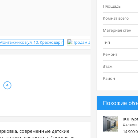
Площадь
Комнат всего
Материал стен
Тип
Ремонт
Этаж
Район
Похожие об
ЖК Тург
Дальняя
арковка, современные детские
14 900 
, аптеки, рестораны. Светлая, и