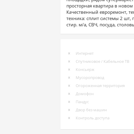
просторная квартира в новом
Качественный евроремонт, те
техника: сплит системы 2 шт, 
стир. м/а, СВЧ, посуда, столо
Интернет
Спутниковое / Кабельное ТВ
Консьерж
Мусоропровод
Огороженная территория
Домофон
Пандус
Двор без машин
Контроль доступа