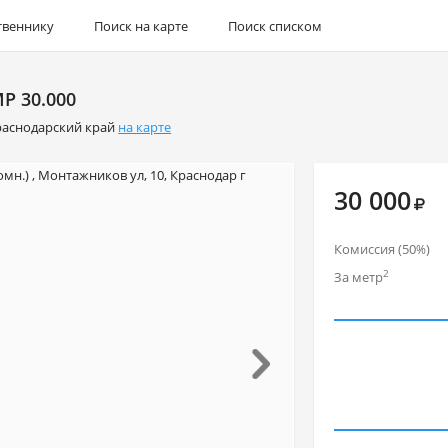
твеннику
Поиск на карте
Поиск списком
Р 30.000
раснодарский край
на карте
30 000
Комиссия (50
)
%
2
За метр