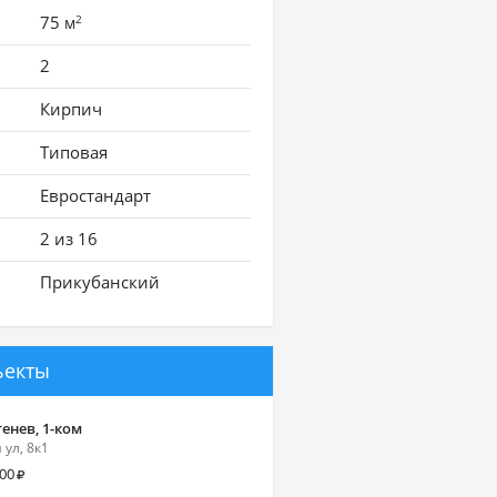
2
75
м
2
Кирпич
Типовая
Евростандарт
2 из 16
Прикубанский
ъекты
енев, 1-ком
 ул, 8к1
000