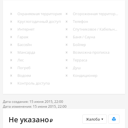
Охраняемая территория
Огороженная территория
Круглогодичный доступ
Телефон
Интернет
Спутниковое / Кабельное ТВ
Гараж
Баня / Сауна
Бассейн
Бойлер
Мансарда
Возможна прописка
Лес
Терраса
Погреб
Душ
Водоем
Кондиционер
Контроль доступа
Дата создания: 15 июня 2015, 22:00
Дата изменения: 15 июня 2015, 22:00
Не указано
Жалоба