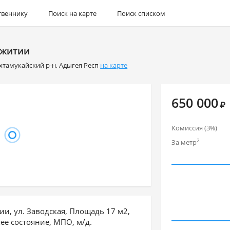
твеннику
Поиск на карте
Поиск списком
ежитии
хтамукайский р-н
,
Адыгея Респ
на карте
650 000
Комиссия (3
)
%
2
За метр
и, ул. Заводская, Площадь 17 м2,
шее состояние, МПО, м/д.