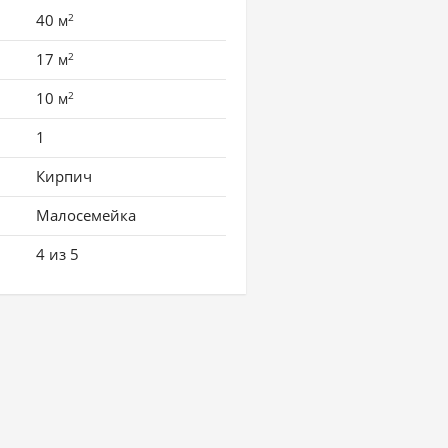
2
40
м
2
17
м
2
10
м
1
Кирпич
Малосемейка
4 из 5