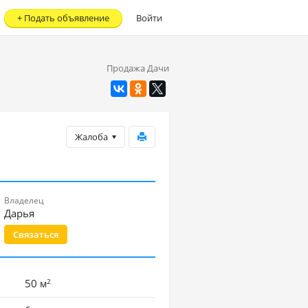
+
Подать объявление
Войти
Продажа Дачи
Жалоба
Владелец
Дарья
Связаться
2
50
м