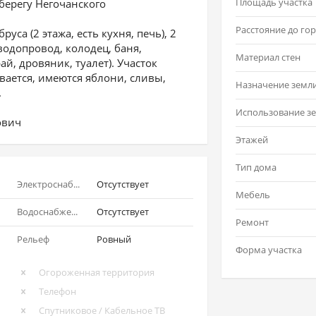
Площадь участка
берегу Негочанского
уса (2 этажа, есть кухня, печь), 2
одопровод, колодец, баня,
Материал стен
й, дровяник, туалет). Участок
вается, имеются яблони, сливы,
Назначение земл
.
ович
Этажей
Тип дома
Электроснабжение
Отсутствует
Мебель
Водоснабжение
Отсутствует
Ремонт
Рельеф
Ровный
Форма участка
Огороженная территория
Телефон
Спутниковое / Кабельное ТВ