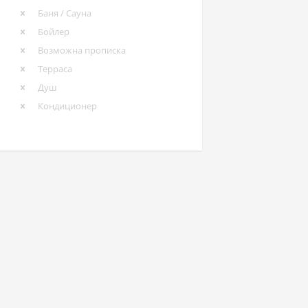
Баня / Сауна
Бойлер
Возможна прописка
Терраса
Душ
Кондиционер
общить о проблеме
Документация по API
Контакты
Бло