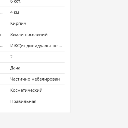
6
сот.
4
Расстояние до города
км
Кирпич
Земли поселений
и
ИЖС(индивидуальное жилищное строительство)
Использование земли
2
Дача
Частично мебелирован
Косметический
Правильная