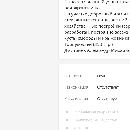
Продается дачный участок на 
водохранилища.
На участке добротный дом из бр
стеклянные теплицы, летний в
хозяйственные постройки (сара
разработан, постоянно засажи
кусты смороды и крыжовника
Торг уместен (350 т. р.)
Дмитриев Александр Михайл
Отопление
Печь
Газификация
Отсутствует
Канализация
Отсутствует
Охраняемая территория
Круглогодичный доступ
Интернет