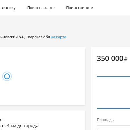
твеннику
Поиск на карте
Поиск списком
иновский р-н
,
Тверская обл
на карте
350 000
во
Площадь
от., 4 км до города