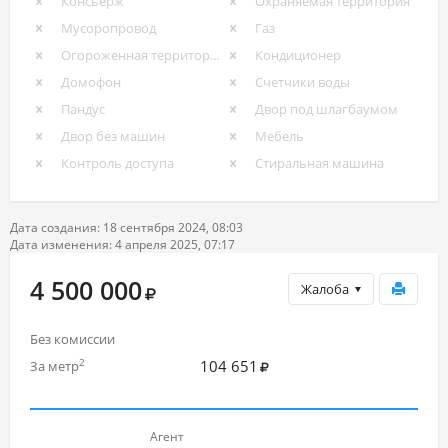
Консьерж
Охраняемая территория
Мусоропровод
Газ
Огороженная территория
Кондиционер
Домофон
Счетчики воды
Пандус
Двор под шлагбаумом
Двор без машин
Мебель
Контроль доступа
Стиральная машина
Дата создания: 18 сентября 2024, 08:03
Дата изменения: 4 апреля 2025, 07:17
4 500 000
Жалоба
Без комиссии
104 651
2
За метр
Агент