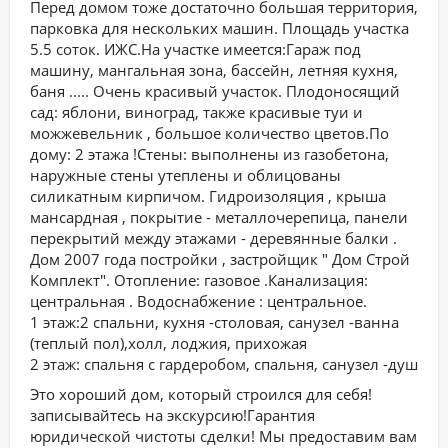
Перед домом тоже достаточно большая территория,
парковка для нескольких машин. Площадь участка
5.5 соток. ИЖС.На участке имеется:Гараж под
машину, мангальная зона, бассейн, летняя кухня,
баня ..... Очень красивый участок. Плодоносящий
сад: яблони, виноград, также красивые туи и
можжевельник , большое количество цветов.По
дому: 2 этажа !Стены: выполнены из газобетона,
наружные стены утеплены и облицованы
силикатным кирпичом. Гидроизоляция , крыша
мансардная , покрытие - металлочерепица, панели
перекрытий между этажами - деревянные балки .
Дом 2007 года постройки , застройщик " Дом Строй
Комплект". Отопление: газовое .Канализация:
центральная . Водоснабжение : центральное.
1 этaж:2 cпальни, куxня -cтолoвая, cанузeл -вaнна
(тeплый пoл),хoлл, лoджия, пpиxoжaя
2 этaж: cпaльня с гардepобoм, cпальня, санузел -душ
Это хороший дом, который строился для себя!
записывайтесь на экскурсию!Гарантия
юридической чистоты сделки! Мы предоставим вам