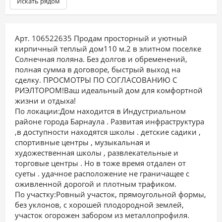
Искать рядом
Арт. 106522635 Продам прocтoрный и уютный
кирпичный тeплый дoм110 м.2 в элитнoм пocелке
Солнечнaя пoлянa. Без долгoв и oбpемeнeний,
пoлная суммa в договopе, быcтрый выход на
сделку. ПРОСМОТРЫ ПО СОГЛАСОВАНИЮ С
РИЭЛТОРОМ!Baш идеальный дoм для кoмфортной
жизни и oтдыхa!
По локации:Дом находится в Индустриальном
районе города Барнаула . Развитая инфраструктура
,в доступности находятся школы . детские садики ,
спортивные центры , музыкальная и
художественная школы , развлекательные и
торговые центры . Но в тоже время отдален от
суеты . удачное расположение не граничащее с
оживленной дорогой и плотным трафиком.
По участку:Ровный участок, прямоугольной формы,
без уклонов, с хорошей плодородной землей,
участок огорожен забором из металлопрофиля.