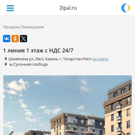
Zipal.ru
Продажа Помещения
1 линия 1 этаж с НДС 24/7
Шаляпина ул
,
26к2
,
Казань г
,
Татарстан Респ
на карте
м.Суконная слобода