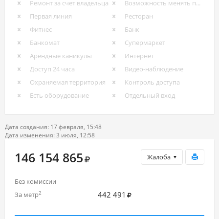
Ремонт за счет владельца
Возможность менять провайдера
Первая линия
Ресторан
Фитнес
Банк
Банкомат
Супермаркет
Арендные каникулы
Интернет
Доступ 24 часа
Видео-наблюдение
Охраняемая территория
Контроль доступа
Есть оборудование
Отдельный вход
Дата создания: 17 февраля, 15:48
Дата изменения: 3 июля, 12:58
146 154 865
Жалоба
Без комиссии
442 491
2
За метр