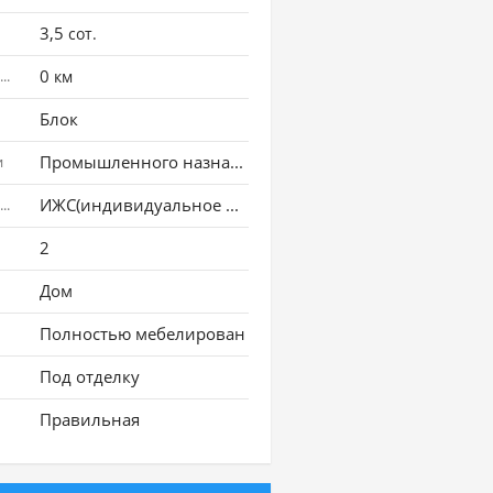
3,5
сот.
0
Расстояние до города
км
Блок
Промышленного назначения
и
ИЖС(индивидуальное жилищное строительство)
Использование земли
2
Дом
Полностью мебелирован
Под отделку
Правильная