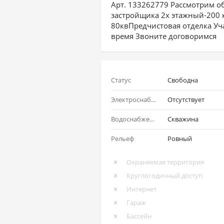
Арт. 133262779 Рассмотрим о
застройщика 2х этажный-200 к
80квПредчистовая отделка Уча
время Звоните договоримся
Статус
Свободна
Электроснабжение
Отсутствует
Водоснабжение
Скважина
Рельеф
Ровный
Охраняемая территория
Круглогодичный доступ
Интернет
Гараж
Бассейн