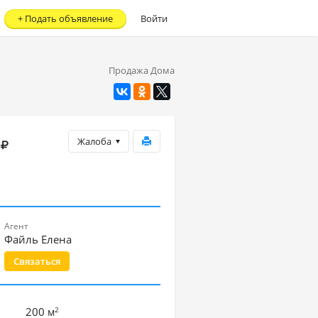
+
Подать объявление
Войти
Продажа Дома
Жалоба
Агент
Файль Елена
Связаться
2
200
м