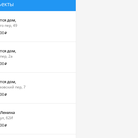
ъекты
тся дом,
го пер, 49
000
тся дом,
пер, 2а
000
тся дом,
зовский пер, 7
900
 Ленина
ул, 62И
000