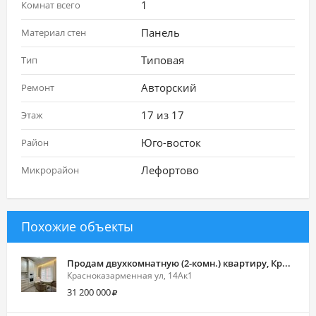
1
Комнат всего
Панель
Материал стен
Типовая
Тип
Авторский
Ремонт
17 из 17
Этаж
Юго-восток
Район
Лефортово
Микрорайон
Похожие объекты
Продам двухкомнатную (2-комн.) квартиру, Красноказарменная ул, 14Ак1, Москва г
Красноказарменная ул, 14Ак1
31 200 000