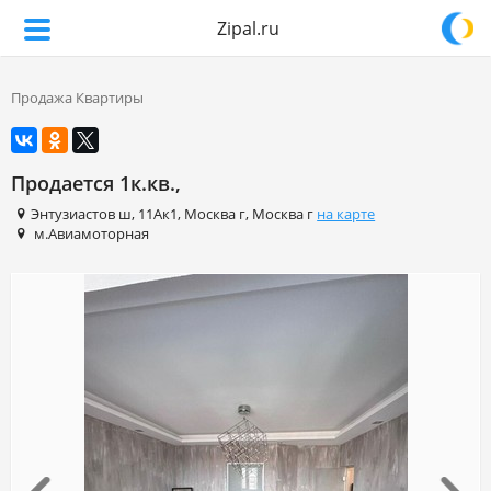
Zipal.ru
Продажа Квартиры
Продается 1к.кв.,
Энтузиастов ш
,
11Ак1
,
Москва г
,
Москва г
на карте
м.Авиамоторная