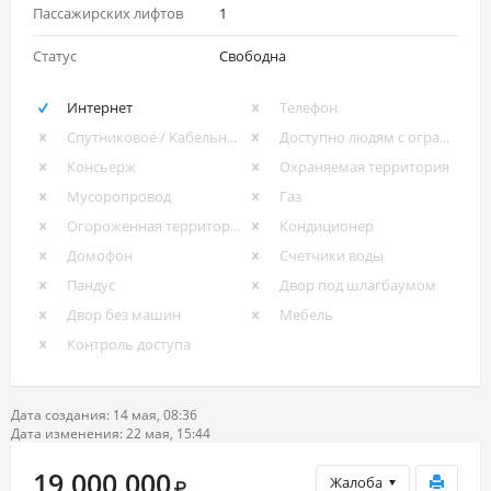
Пассажирских лифтов
1
Статус
Свободна
Интернет
Телефон
Спутниковое / Кабельное ТВ
Доступно людям с ограниченными возможностями
Консьерж
Охраняемая территория
Мусоропровод
Газ
Огороженная территория
Кондиционер
Домофон
Счетчики воды
Пандус
Двор под шлагбаумом
Двор без машин
Мебель
Контроль доступа
Дата создания: 14 мая, 08:36
Дата изменения: 22 мая, 15:44
19 000 000
Жалоба