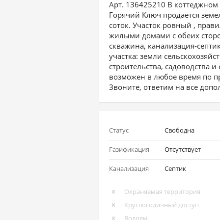
Арт. 136425210 В коттеджном 
Горячий Ключ продается зем
соток. Участок ровный , прав
жилыми домами с обеих сторон
скважина, канализация-септик
участка: земли сельскохозяйс
строительства, садоводства и
возможен в любое время по п
Звоните, ответим на все доп
Статус
Свободна
Газификация
Отсутствует
Канализация
Септик
Охраняемая территория
Круглогодичный доступ
Водоем