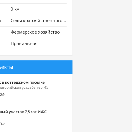
0
Расстояние до города
км
Сельскохозяйственного назначения
и
Фермерское хозяйство
Использование земли
Правильная
ъекты
к в коттеджном поселке
агорийская усадьба тер, 45
0
ный участок 7,5 сот ИЖС
л
0