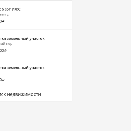
 6 сот ИЖС
вая ул
0
тся земельный участок
ый пер
000
тся земельный участок
л
0
ск недвижимости