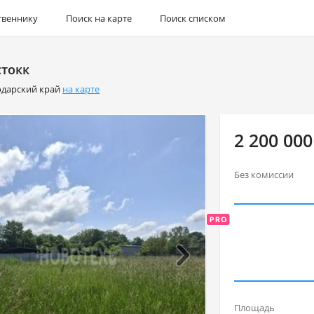
твеннику
Поиск на карте
Поиск списком
стокк
одарский край
на карте
2 200 000
Без комиссии
Площадь