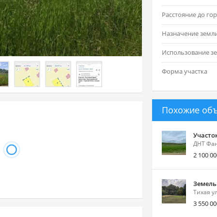
Назначение земл
Форма участка
Похожие об
Участо
ДНТ Фан
2 100 00
Земель
Тихая у
3 550 00