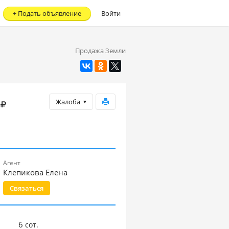
+
Подать объявление
Войти
Продажа Земли
Жалоба
Агент
Клепикова Елена
Связаться
6
сот.