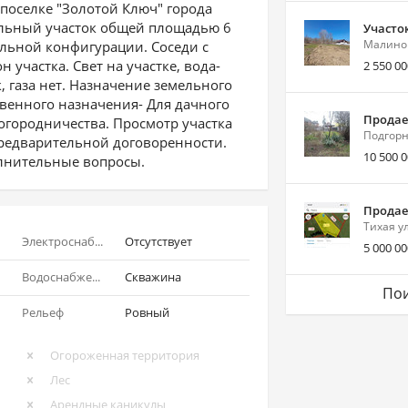
поселке "Золотой Ключ" города
ельный участок общей площадью 6
Участок
Малино
ильной конфигурации. Соседи с
 участка. Свет на участке, вода-
2 550 00
, газа нет. Назначение земельного
твенного назначения- Для дачного
Продае
 огородничества. Просмотр участка
Подгорн
редварительной договоренности.
10 500 
олнительные вопросы.
Продае
Тихая у
Электроснабжение
Отсутствует
5 000 00
Водоснабжение
Скважина
Пои
Рельеф
Ровный
Огороженная территория
Лес
Арендные каникулы