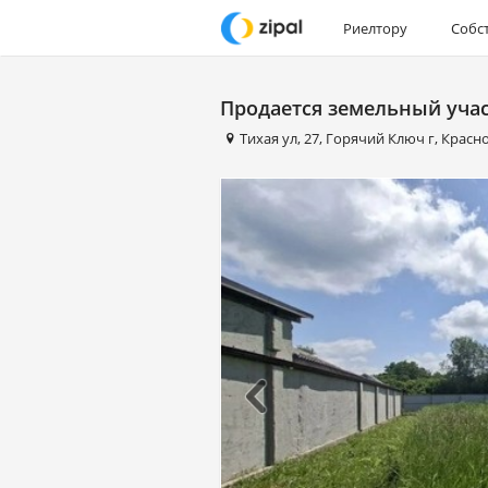
Риелтору
Собс
Продается земельный уча
Тихая ул
,
27
,
Горячий Ключ г
,
Красн