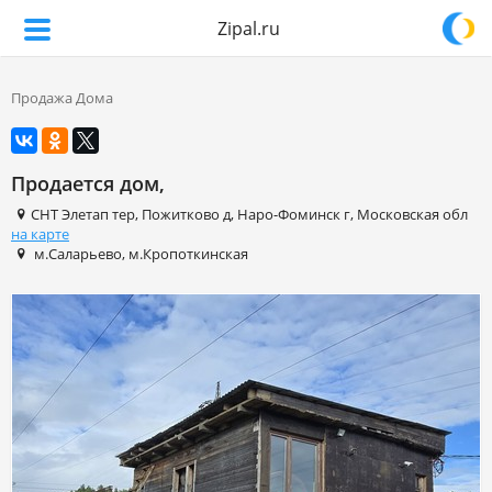
Zipal.ru
Продажа Дома
Продается дом,
СНТ Элетап тер
,
Пожитково д
,
Наро-Фоминск г
,
Московская обл
на карте
м.Саларьево
,
м.Кропоткинская