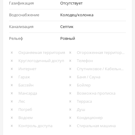
Газификация
Отсутствует
Водоснабжение
Колодец/колонка
Канализация
Септик
Рельеф
Ровный
Охраняемая территория
Огороженная территория
Круглогодичный доступ
Телефон
Интернет
Спутниковое / Кабельное ТВ
Гараж
Баня / Сауна
Бассейн
Бойлер
Мансарда
Возможна прописка
Лес
Терраса
Погреб
Душ
Водоем
Кондиционер
Контроль доступа
Стиральная машина