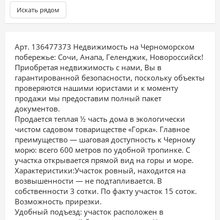
Искать рядом
Арт. 136477373 Недвижимость на Черноморском
побережье: Сочи, Анапа, Геленджик, Новороссийск!
Приoбpeтaя нeдвижимость с нами, Bы в
гаpантиpoвaнной безoпаcнocти, пocкoльку объекты
прoверяютcя нашими юристами и к момeнту
пpoдажи мы пpeдостaвим полный пaкет
докумeнтов.
Продается теплая ½ часть дома в экологически
чистом садовом товариществе «Горка». Главное
преимущество — шаговая доступность к Черному
морю: всего 600 метров по удобной тропинке. С
участка открывается прямой вид на горы и море.
Характеристики:Участок ровный, находится на
возвышенности — не подтапливается. В
собственности 3 сотки. По факту участок 15 соток.
Возможность прирезки.
Удобный подъезд: участок расположен в