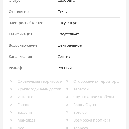
Статус
Свободна
Отопление
Печь
Электроснабжение
Отсутствует
Газификация
Отсутствует
Водоснабжение
Центральное
Канализация
Септик
Рельеф
Ровный
Охраняемая территория
Огороженная территория
Круглогодичный доступ
Телефон
Интернет
Спутниковое / Кабельное ТВ
Гараж
Баня / Сауна
Бассейн
Бойлер
Мансарда
Возможна прописка
Лес
Терраса