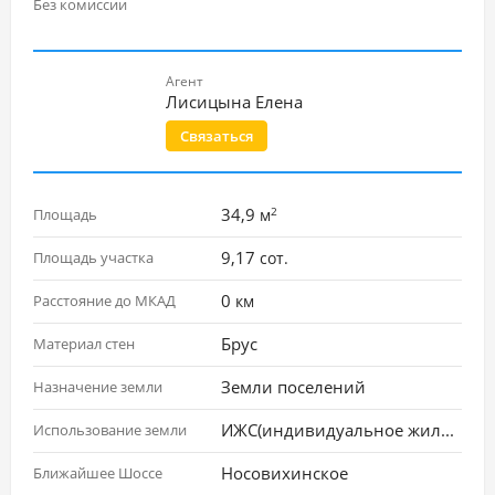
Без комиссии
Агент
Лисицына Елена
Связаться
2
34,9
Площадь
м
9,17
Площадь участка
сот.
0
Расстояние до МКАД
км
Брус
Материал стен
Земли поселений
Назначение земли
ИЖС(индивидуальное жилищное строительство)
Использование земли
Носовихинское
Ближайшее Шоссе