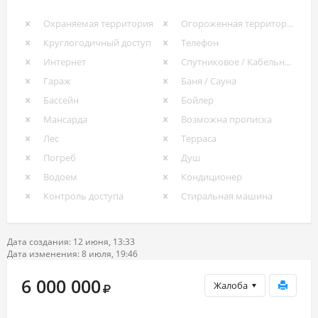
Охраняемая территория
Огороженная территория
Круглогодичный доступ
Телефон
Интернет
Спутниковое / Кабельное ТВ
Гараж
Баня / Сауна
Бассейн
Бойлер
Мансарда
Возможна прописка
Лес
Терраса
Погреб
Душ
Водоем
Кондиционер
Контроль доступа
Стиральная машина
Дата создания: 12 июня, 13:33
Дата изменения: 8 июля, 19:46
6 000 000
Жалоба