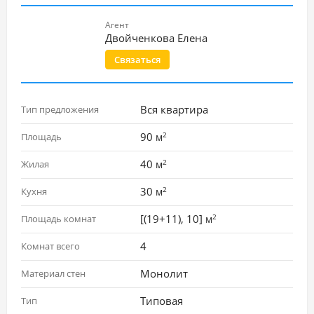
Агент
Двойченкова Елена
Связаться
Вся квартира
Тип предложения
2
90
Площадь
м
2
40
Жилая
м
2
30
Кухня
м
2
[(19+11), 10]
Площадь комнат
м
4
Комнат всего
Монолит
Материал стен
Типовая
Тип