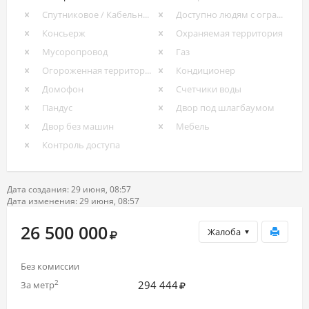
Спутниковое / Кабельное ТВ
Доступно людям с ограниченными возможностями
Консьерж
Охраняемая территория
Мусоропровод
Газ
Огороженная территория
Кондиционер
Домофон
Счетчики воды
Пандус
Двор под шлагбаумом
Двор без машин
Мебель
Контроль доступа
Дата создания: 29 июня, 08:57
Дата изменения: 29 июня, 08:57
26 500 000
Жалоба
Без комиссии
294 444
2
За метр