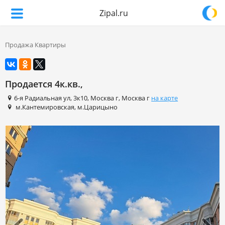
Zipal.ru
Продажа Квартиры
Продается 4к.кв.,
6-я Радиальная ул
,
3к10
,
Москва г
,
Москва г
на карте
м.Кантемировская
,
м.Царицыно