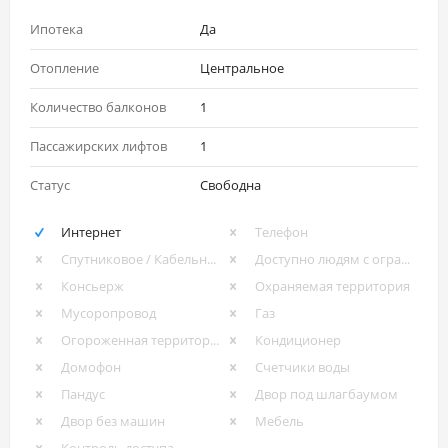
Ипотека
Да
Отопление
Центральное
Количество балконов
1
Пассажирских лифтов
1
Статус
Свободна
Интернет
Телефон
Спутниковое / Кабельное ТВ
Доступно людям с ограниченными возможностями
Консьерж
Охраняемая территория
Мусоропровод
Газ
Огороженная территория
Кондиционер
Домофон
Счетчики воды
Пандус
Двор под шлагбаумом
Двор без машин
Мебель