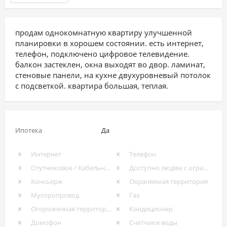
продам однокомнатную квартиру улучшенной
планировки в хорошем состоянии. есть интернет,
телефон, подключено цифровое телевидение.
балкон застеклен, окна выходят во двор. ламинат,
стеновые панели, на кухне двухуровневый потолок
с подсветкой. квартира большая, теплая.
Ипотека
Да
Интернет
Телефон
Спутниковое / Кабельное ТВ
Доступно людям с ограниченными возможностями
Консьерж
Охраняемая территория
Мусоропровод
Газ
Огороженная территория
Кондиционер
Домофон
Счетчики воды