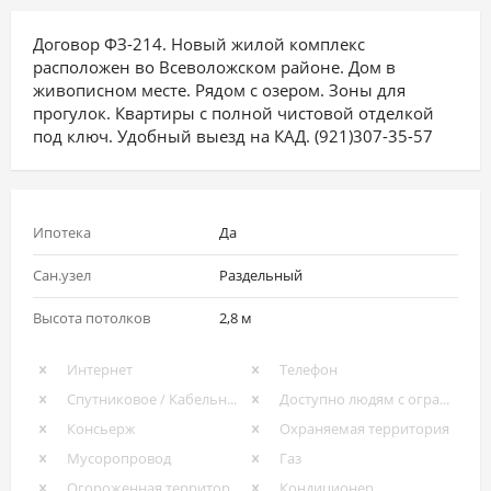
Договор ФЗ-214. Новый жилой комплекс
расположен во Всеволожском районе. Дом в
живописном месте. Рядом с озером. Зоны для
прогулок. Квартиры с полной чистовой отделкой
под ключ. Удобный выезд на КАД. (921)307-35-57
Ипотека
Да
Сан.узел
Раздельный
Высота потолков
2,8 м
Интернет
Телефон
Спутниковое / Кабельное ТВ
Доступно людям с ограниченными возможностями
Консьерж
Охраняемая территория
Мусоропровод
Газ
Огороженная территория
Кондиционер