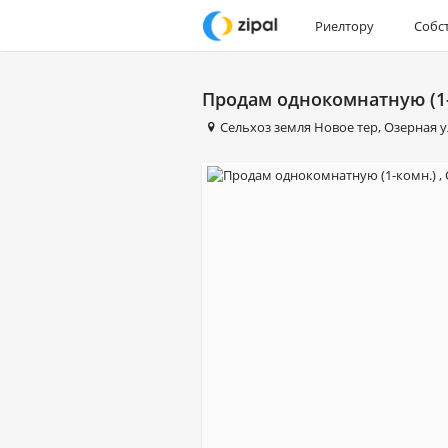
Риелтору
Собс
Продам однокомнатную (1-к
Сельхоз земля Новое тер
,
Озерная у