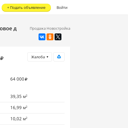
+
Подать объявление
Войти
Новое д
Продажа Новостройка
Жалоба
64 000
2
39,35
м
2
16,99
м
2
10,02
м