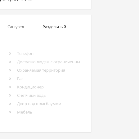
Сан.узел
Раздельный
Телефон
Доступно людям с ограниченными возможностями
Охраняемая территория
Газ
Кондиционер
Счетчики воды
Двор под шлагбаумом
Мебель