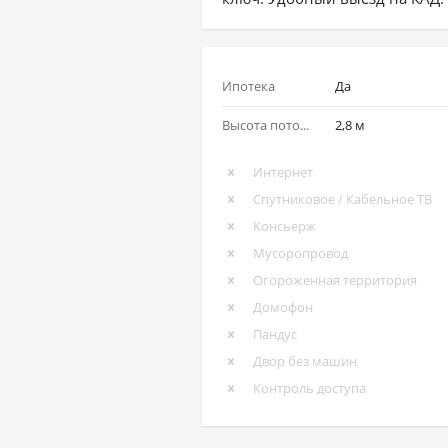
Ипотека
Да
Высота потолков
2,8 м
Интернет
Спутниковое / Кабельное ТВ
Консьерж
Мусоропровод
Огороженная территория
Домофон
Пандус
Двор без машин
Контроль доступа