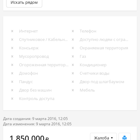
Искать рядом
Интернет
Телефон
Спутниковое / Кабельное ТВ
Доступно людям с ограниченными возможностями
Консьерж
Охраняемая территория
Мусоропровод
Газ
Огороженная территория
Кондиционер
Домофон
Счетчики воды
Пандус
Двор под шлагбаумом
Двор без машин
Мебель
Контроль доступа
Дата создания: 9 марта 2016, 12:05
Дата изменения: 9 марта 2016, 12:05
1 850 000
Жалоба