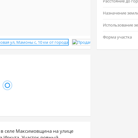
Назначение земл
Форма участка
 в селе Максимовщина на улице
а Иркута. Участок ровный,