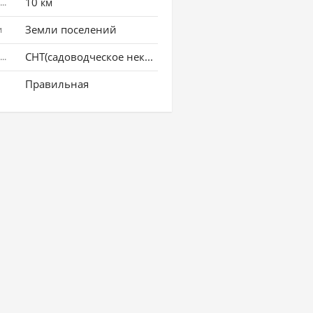
10
Расстояние до города
км
Земли поселений
и
СНТ(садоводческое некоммерческое товарищество)
Использование земли
Правильная