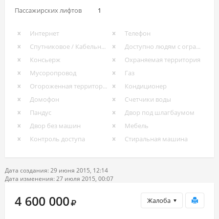
Пассажирских лифтов
1
Интернет
Телефон
Спутниковое / Кабельное ТВ
Доступно людям с ограниченными возможностями
Консьерж
Охраняемая территория
Мусоропровод
Газ
Огороженная территория
Кондиционер
Домофон
Счетчики воды
Пандус
Двор под шлагбаумом
Двор без машин
Мебель
Контроль доступа
Стиральная машина
Дата создания: 29 июня 2015, 12:14
Дата изменения: 27 июля 2015, 00:07
4 600 000
Жалоба