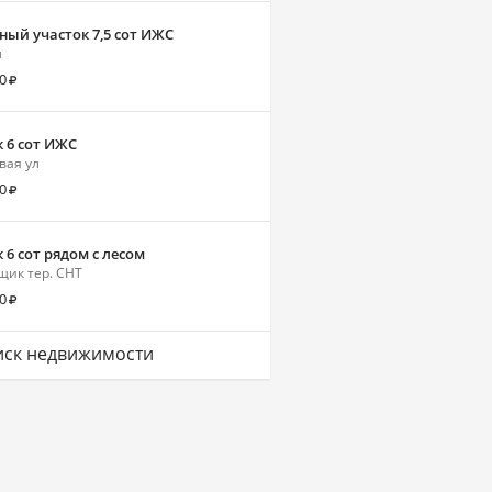
ный участок 7,5 сот ИЖС
л
0
 6 сот ИЖС
вая ул
0
 6 сот рядом с лесом
ик тер. СНТ
0
ск недвижимости