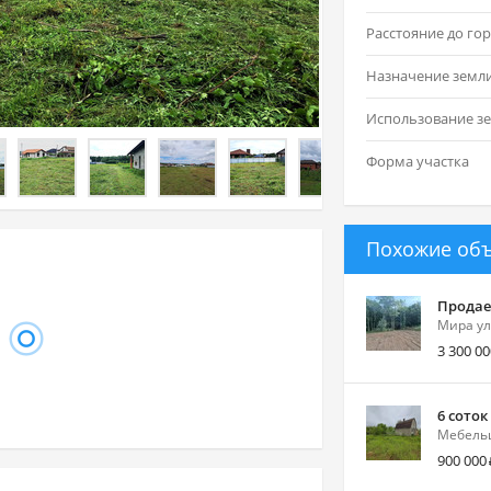
Назначение земл
Форма участка
Похожие об
Продает
Мира ул
3 300 00
6 соток
Мебельщ
900 000