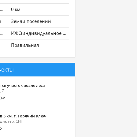
0
Расстояние до города
км
Земли поселений
и
ИЖС(индивидуальное жилищное строительство)
Использование земли
Правильная
ъекты
ся участок возле леса
, 7
0
 в 5 км. г. Горячий Ключ
ик тер. СНТ