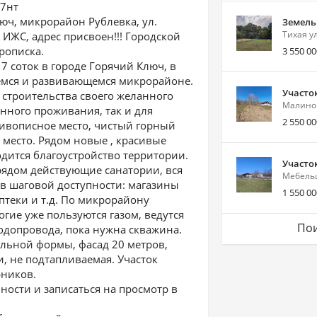
77нт
люч, микрорайон Рублевка, ул.
Земель
Тихая у
 ИЖС, адрес присвоен!!! Городской
рописка.
3 550 00
7 соток в городе Горячий Ключ, в
емся и развивающемся микрорайоне.
Участок
строительства своего желанного
Малино
янного проживания, так и для
2 550 00
Живописное место, чистый горный
е место. Рядом новые , красивые
дится благоустройство территории.
Участок
ядом действующие санатории, вся
Мебельщ
в шаговой доступности: магазины
1 550 00
птеки и т.д. По микрорайону
гие уже пользуются газом, ведутся
Пои
одопровода, пока нужна скважина.
льной формы, фасад 20 метров,
, не подтапливаемая. Участок
рников.
ности и записаться на просмотр в