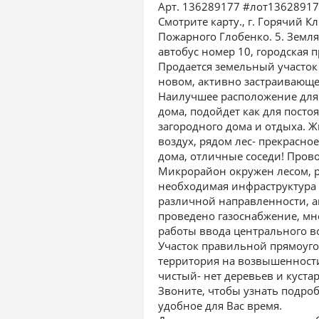
Арт. 136289177 #лот1362891
Смотрите карту., г. Горячий К
Пожарного Глобенко. 5. Земля
автобус номер 10, городская п
Продается земельный участок 
новом, активно застраивающ
Наилучшее расположение для 
дома, подойдет как для посто
загородного дома и отдыха. 
воздух, рядом лес- прекрасно
дома, отличные соседи! Прово
Микрорайон окружен лесом, р
необходимая инфраструктура 
различной направленности, а
проведено газоснабжение, мно
работы ввода центрального в
Участок правильной прямоуго
территория на возвышенности
чистый- нет деревьев и куста
Звоните, чтобы узнать подроб
удобное для Вас время.