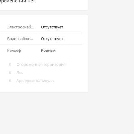
бременений нет.
Электроснабжение
Отсутствует
Водоснабжение
Отсутствует
Рельеф
Ровный
Огороженная территория
Лес
Арендные каникулы