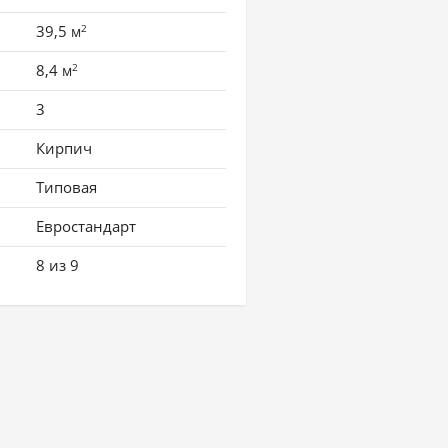
2
39,5
м
2
8,4
м
3
Кирпич
Типовая
Евростандарт
8 из 9