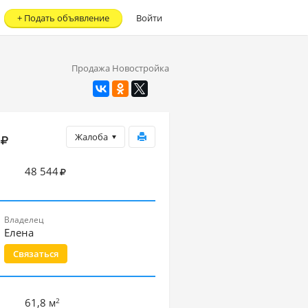
+
Подать объявление
Войти
Продажа Новостройка
Жалоба
48 544
Владелец
Елена
Связаться
2
61,8
м