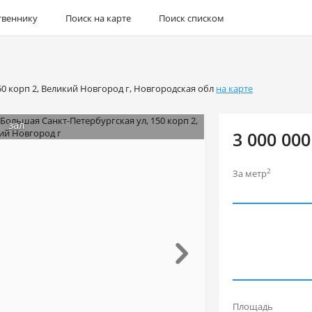
твеннику
Поиск на карте
Поиск списком
50 корп 2
,
Великий Новгород г
,
Новгородская обл
на карте
зал
3 000 000
2
За метр
Площадь